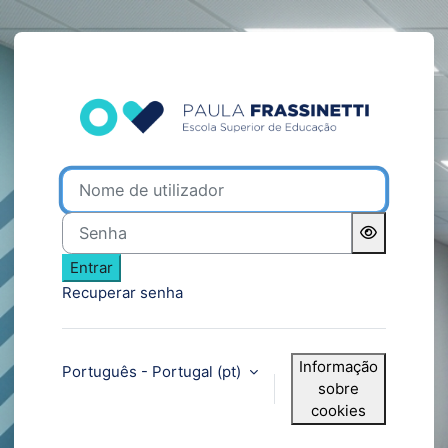
Ir para o conteúdo principal
Entrar em Moodle 💙 Eca
Nome de utilizador
Senha
Entrar
Recuperar senha
Informação
Português - Portugal ‎(pt)‎
sobre
cookies